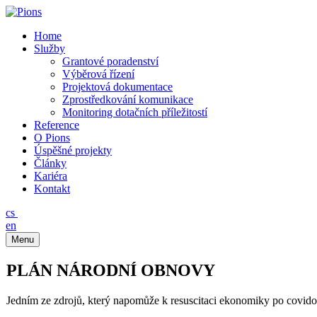
Home
Služby
Grantové poradenství
Výběrová řízení
Projektová dokumentace
Zprostředkování komunikace
Monitoring dotačních příležitostí
Reference
O Pions
Úspěšné projekty
Články
Kariéra
Kontakt
cs
en
Menu
PLÁN NÁRODNÍ OBNOVY
Jedním ze zdrojů, který napomůže k resuscitaci ekonomiky po covid