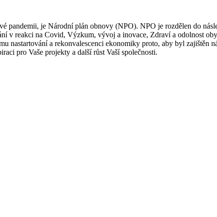
é pandemii, je Národní plán obnovy (NPO). NPO je rozdělen do následují
kání v reakci na Covid, Výzkum, vývoj a inovace, Zdraví a odolnost obyv
ému nastartování a rekonvalescenci ekonomiky proto, aby byl zajištěn 
aci pro Vaše projekty a další růst Vaší společnosti.