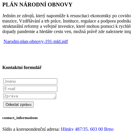
PLÁN NÁRODNÍ OBNOVY
Jedním ze zdrojů, který napomůže k resuscitaci ekonomiky po covidov
tranzice, Vzdělávání a trh práce, Instituce, regulace a podpora podni
strukturální reformy a veřejné investice, které mohou pomoci k rychl
dopady pandemie a hledáte cestu ven, možná právě zde naleznete inspir
Narodni-plan-obnovy-191-mld.pdf
Kontaktní formulář
Insert form token
contact_informations
Sídlo a korespondenční adresa:
Hlinky 487/35, 603 00 Brno