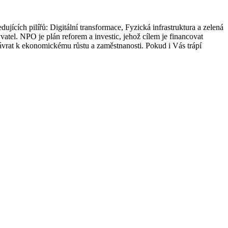
cích pilířů: Digitální transformace, Fyzická infrastruktura a zelená
atel. NPO je plán reforem a investic, jehož cílem je financovat
návrat k ekonomickému růstu a zaměstnanosti. Pokud i Vás trápí