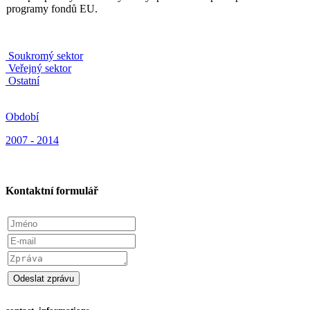
programy fondů EU.
Soukromý sektor
Veřejný sektor
Ostatní
Období
2007 - 2014
Kontaktní formulář
Insert form token