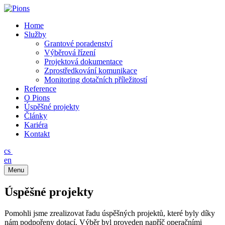
Home
Služby
Grantové poradenství
Výběrová řízení
Projektová dokumentace
Zprostředkování komunikace
Monitoring dotačních příležitostí
Reference
O Pions
Úspěšné projekty
Články
Kariéra
Kontakt
cs
en
Menu
Úspěšné projekty
Pomohli jsme zrealizovat řadu úspěšných projektů, které byly díky
nám podpořeny dotací. Výběr byl proveden napříč operačními