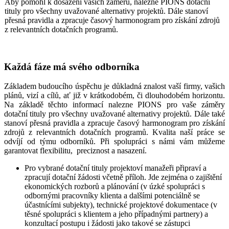
Aby pomohl k dosažení vašich záměrů, nalezne PIONS dotační
tituly pro všechny uvažované alternativy projektů. Dále stanoví
přesná pravidla a zpracuje časový harmonogram pro získání zdrojů
z relevantních dotačních programů.
Každá fáze má svého odborníka
Základem budoucího úspěchu je důkladná znalost vaší firmy, vašich
plánů, vizí a cílů, ať již v krátkodobém, či dlouhodobém horizontu.
Na základě těchto informací nalezne PIONS pro vaše záměry
dotační tituly pro všechny uvažované alternativy projektů. Dále také
stanoví přesná pravidla a zpracuje časový harmonogram pro získání
zdrojů z relevantních dotačních programů. Kvalita naší práce se
odvíjí od týmu odborníků. Při spolupráci s námi vám můžeme
garantovat flexibilitu, preciznost a nasazení.
Pro vybrané dotační tituly projektoví manažeři připraví a
zpracují dotační žádosti včetně příloh. Jde zejména o zajištění
ekonomických rozborů a plánování (v úzké spolupráci s
odbornými pracovníky klienta a dalšími potenciálně se
účastnícími subjekty), technické projektové dokumentace (v
těsné spolupráci s klientem a jeho případnými partnery) a
konzultací postupu i žádosti jako takové se zástupci