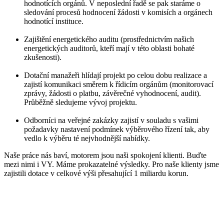
hodnotících orgánů. V neposlední řadě se pak staráme o
sledování procesů hodnocení žádosti v komisích a orgánech
hodnotící instituce.
Zajištění energetického auditu (prostřednictvím našich
energetických auditorů, kteří mají v této oblasti bohaté
zkušenosti).
Dotační manažeři hlídají projekt po celou dobu realizace a
zajistí komunikaci směrem k řídicím orgánům (monitorovací
zprávy, žádosti o platbu, závěrečné vyhodnocení, audit).
Průběžně sledujeme vývoj projektu.
Odborníci na veřejné zakázky zajistí v souladu s vašimi
požadavky nastavení podmínek výběrového řízení tak, aby
vedlo k výběru té nejvhodnější nabídky.
Naše práce nás baví, motorem jsou naši spokojení klienti. Buďte
mezi nimi i VY. Máme prokazatelné výsledky. Pro naše klienty jsme
zajistili dotace v celkové výši přesahující 1 miliardu korun.