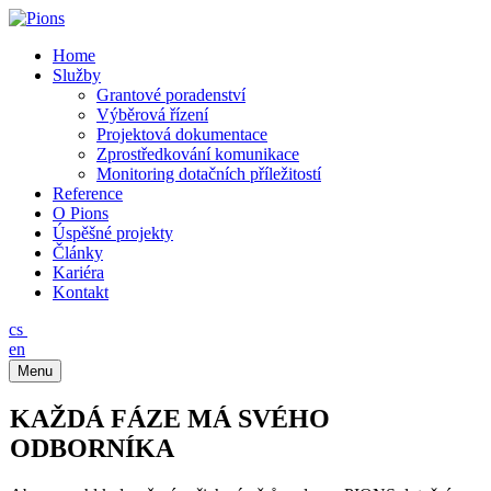
Home
Služby
Grantové poradenství
Výběrová řízení
Projektová dokumentace
Zprostředkování komunikace
Monitoring dotačních příležitostí
Reference
O Pions
Úspěšné projekty
Články
Kariéra
Kontakt
cs
en
Menu
KAŽDÁ FÁZE MÁ SVÉHO
ODBORNÍKA