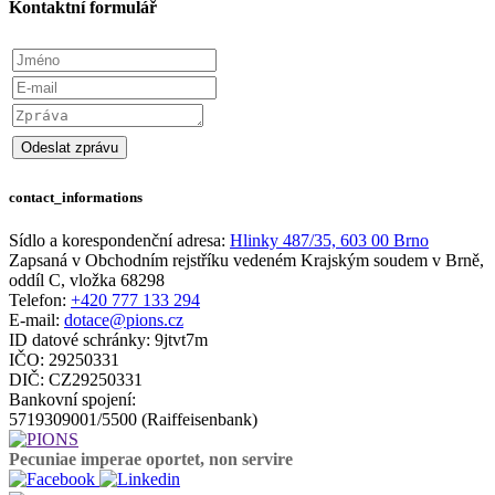
Kontaktní formulář
Insert form token
contact_informations
Sídlo a korespondenční adresa:
Hlinky 487/35, 603 00 Brno
Zapsaná v Obchodním rejstříku vedeném Krajským soudem v Brně,
oddíl C, vložka 68298
Telefon:
+420 777 133 294
E-mail:
dotace@pions.cz
ID datové schránky: 9jtvt7m
IČO: 29250331
DIČ: CZ29250331
Bankovní spojení:
5719309001/5500 (Raiffeisenbank)
Pecuniae imperae oportet,
non servire